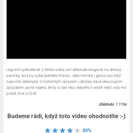
Legrační pitbulteriér z tohoto videa umí dokonale reagovat na dotazy
paničky, aniž by vydal jediného hlásku. Jeho mimika i gesta jsou totiž
naprosto dokonalá. S roztomilým výrazem v obličeji dává okouzlujícím
způsobem jasně najevo, že by si dal něco dobrého k večeři nebo zda má
právě chuť si hrát.
zhlédnuto: 1 119x
Budeme rádi, když toto video ohodnotíte :-)
80%