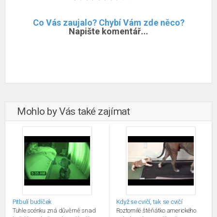
Co Vás zaujalo? Chybí Vám zde něco?
Napište komentář...
Mohlo by Vás také zajímat
Pitbulí budíček
Když se cvičí, tak se cvičí
Tuhle scénku zná důvěrně snad
Roztomilé štěňátko amerického