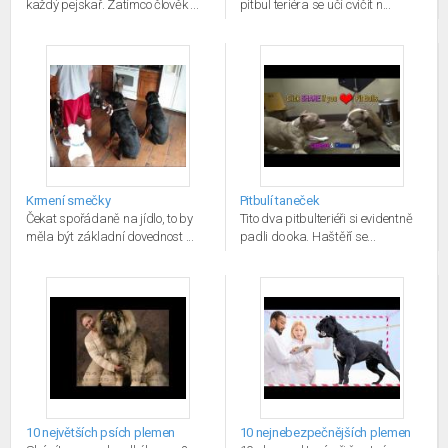
každý pejskař. Zatímco člověk ...
pitbul teriéra se učí cvičit n...
Krmení smečky
Pitbulí taneček
Čekat spořádaně na jídlo, to by
Tito dva pitbulteriéři si evidentně
měla být základní dovednost ...
padli do oka. Haštěří se...
10 největších psích plemen
10 nejnebezpečnějších plemen