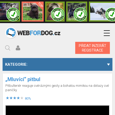
PŘIDAT INZERÁT
REGISTRACE
KATEGORIE:
„Mluvící“ pitbul
Pitbulteriér reaguje svéráznými gesty a bohatou mimikou na dotazy své
paničky
80%